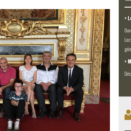
> L
Ouv
Lec
gén
> M
Déc