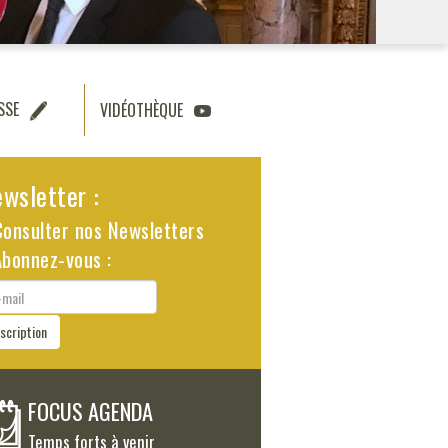
SSE
VIDÉOTHÈQUE
wsletter :
Consulter nos Newsletters
Abonnez-vous :
il
nscription
FOCUS AGENDA
Temps forts à venir