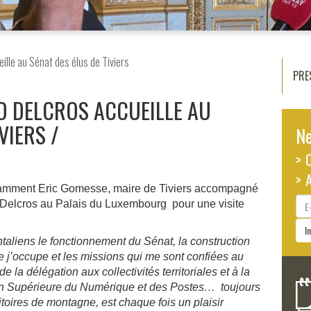
lle au Sénat des élus de Tiviers
PRE
D DELCROS ACCUEILLE AU
IVIERS
Ne
> 
> 
otamment Eric Gomesse, maire de Tiviers accompagné
E-
 Delcros au Palais du Luxembourg pour une visite
ma
I
ntaliens le fonctionnement du Sénat, la construction
que j’occupe et les missions qui me sont confiées au
 la délégation aux collectivités territoriales et à la
on Supérieure du Numérique et des Postes… toujours
itoires de montagne, est chaque fois un plaisir