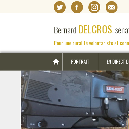
DELCROS
Bernard
, sén
Pour une ruralité volontariste et con
PORTRAIT
EN DIRECT 