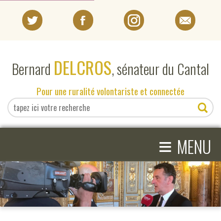
PORTRAIT
DELCROS
Bernard
, sénateur du Cantal
EN DIRECT DU SÉNAT
Pour une ruralité volontariste et connectée
EN DIRECT DU CANTAL
≡
ACTIVITÉS PARLEMENTAIRES
MENU
COMPRENDRE LE SÉNAT