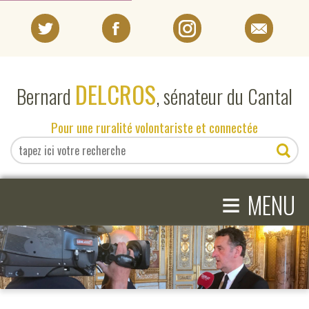
PORTRAIT
DELCROS
Bernard
, sénateur du Cantal
EN DIRECT DU SÉNAT
Pour une ruralité volontariste et connectée
EN DIRECT DU CANTAL
≡
ACTIVITÉS PARLEMENTAIRES
MENU
COMPRENDRE LE SÉNAT