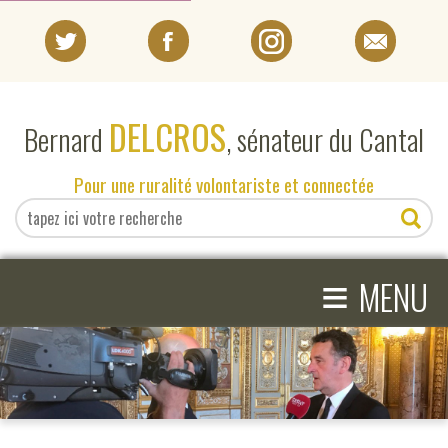
PORTRAIT
DELCROS
Bernard
, sénateur du Cantal
EN DIRECT DU SÉNAT
Pour une ruralité volontariste et connectée
EN DIRECT DU CANTAL
≡
ACTIVITÉS PARLEMENTAIRES
MENU
COMPRENDRE LE SÉNAT