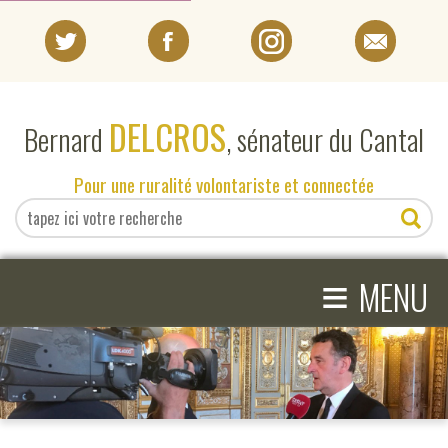
PORTRAIT
DELCROS
Bernard
, sénateur du Cantal
EN DIRECT DU SÉNAT
Pour une ruralité volontariste et connectée
EN DIRECT DU CANTAL
≡
ACTIVITÉS PARLEMENTAIRES
MENU
COMPRENDRE LE SÉNAT