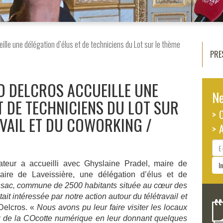
lle une délégation d’élus et de techniciens du Lot sur le thème
PRE
D DELCROS ACCUEILLE UNE
Ne
T DE TECHNICIENS DU LOT SUR
> 
AVAIL ET DU COWORKING
> 
E-
ma
teur a accueilli avec Ghyslaine Pradel, maire de
I
ire de Laveissière, une délégation d’élus et de
sac, commune de 2500 habitants située au cœur des
it intéressée par notre action autour du télétravail et
Delcros. «
Nous avons pu leur faire visiter les locaux
x de la COcotte numérique en leur donnant quelques