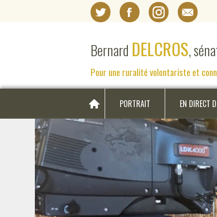
DELCROS
Bernard
, sén
Pour une ruralité volontariste et con
PORTRAIT
EN DIRECT 