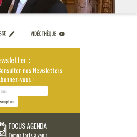
SSE
VIDÉOTHÈQUE
wsletter :
Consulter nos Newsletters
Abonnez-vous :
il
nscription
FOCUS AGENDA
Temps forts à venir