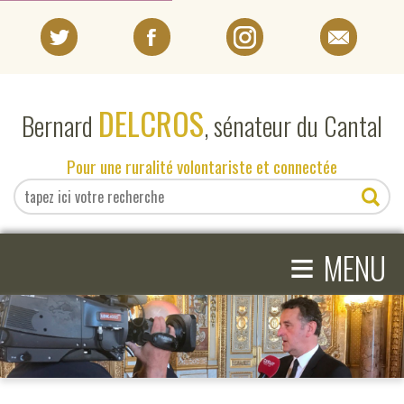
PORTRAIT
DELCROS
Bernard
, sénateur du Cantal
EN DIRECT DU SÉNAT
Pour une ruralité volontariste et connectée
EN DIRECT DU CANTAL
≡
ACTIVITÉS PARLEMENTAIRES
MENU
COMPRENDRE LE SÉNAT