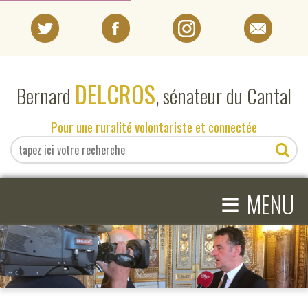
PORTRAIT
DELCROS
Bernard
, sénateur du Cantal
EN DIRECT DU SÉNAT
Pour une ruralité volontariste et connectée
EN DIRECT DU CANTAL
≡
ACTIVITÉS PARLEMENTAIRES
MENU
COMPRENDRE LE SÉNAT