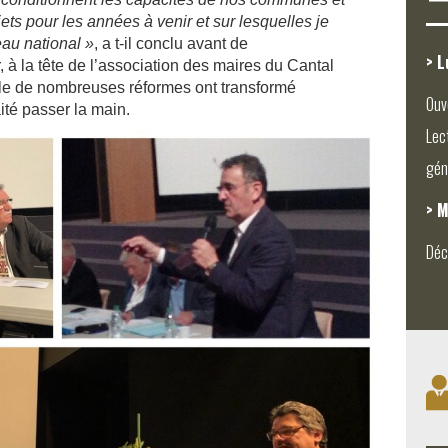
ts pour les années à venir et sur lesquelles je
au national »
, a t-il conclu avant de
> L
, à la tête de l’association des maires du Cantal
lle de nombreuses réformes ont transformé
Ouv
aité passer la main.
Lec
gén
> M
Déc