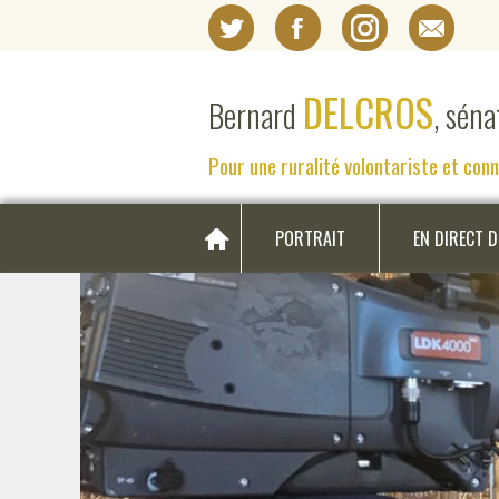
DELCROS
Bernard
, sén
Pour une ruralité volontariste et con
PORTRAIT
EN DIRECT 