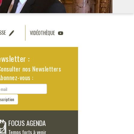
SSE
VIDÉOTHÈQUE
wsletter :
Consulter nos Newsletters
Abonnez-vous :
il
nscription
FOCUS AGENDA
Temps forts à venir