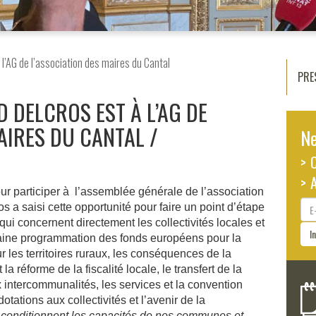
l’AG de l’association des maires du Cantal
PRE
 DELCROS EST À L’AG DE
AIRES DU CANTAL
Ne
> 
> 
ur participer à l’assemblée générale de l’association
E-
 a saisi cette opportunité pour faire un point d’étape
ma
ui concernent directement les collectivités locales et
I
ochaine programmation des fonds européens pour la
 les territoires ruraux, les conséquences de la
la réforme de la fiscalité locale, le transfert de la
ntercommunalités, les services et la convention
dotations aux collectivités et l’avenir de la
i conditionnent les capacités de nos communes et