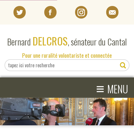
PORTRAIT
DELCROS
Bernard
, sénateur du Cantal
EN DIRECT DU SÉNAT
Pour une ruralité volontariste et connectée
EN DIRECT DU CANTAL
≡
ACTIVITÉS PARLEMENTAIRES
MENU
COMPRENDRE LE SÉNAT