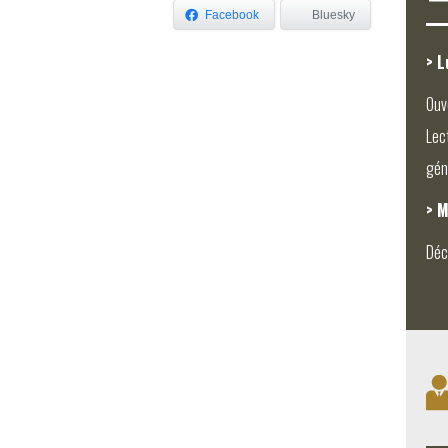
Facebook
Bluesky
> L
Ouv
Lec
gén
> M
Déc