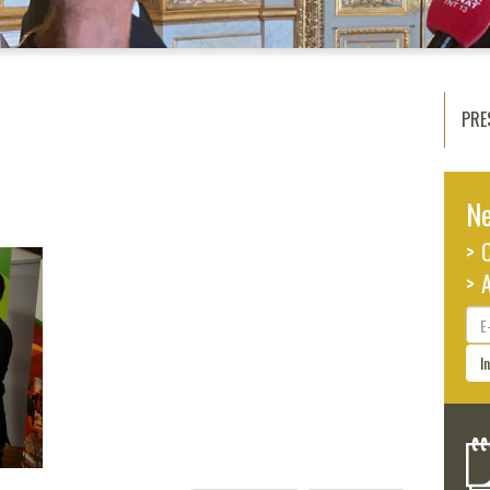
PRE
Ne
> 
> 
E-
ma
I