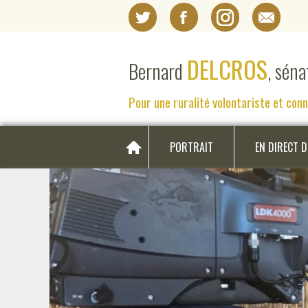
DELCROS
Bernard
, sén
Pour une ruralité volontariste et con
PORTRAIT
EN DIRECT 