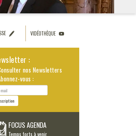
SSE
VIDÉOTHÈQUE
wsletter :
Consulter nos Newsletters
Abonnez-vous :
il
nscription
FOCUS AGENDA
Temps forts à venir