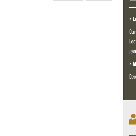
> L
Ouv
Lec
gén
> M
Déc