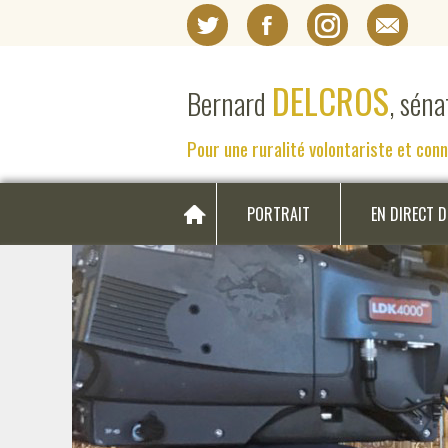
DELCROS
Bernard
, sén
Pour une ruralité volontariste et con
PORTRAIT
EN DIRECT 