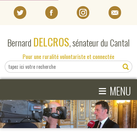
PORTRAIT
DELCROS
Bernard
, sénateur du Cantal
EN DIRECT DU SÉNAT
Pour une ruralité volontariste et connectée
EN DIRECT DU CANTAL
≡
ACTIVITÉS PARLEMENTAIRES
MENU
COMPRENDRE LE SÉNAT