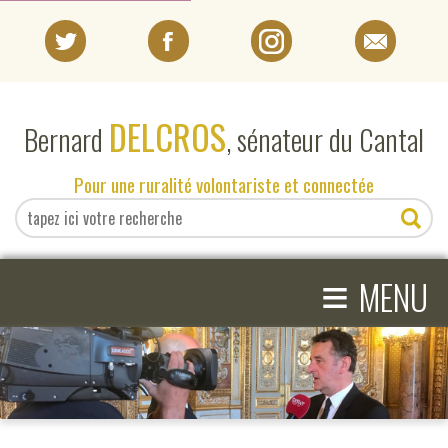
PORTRAIT
DELCROS
Bernard
, sénateur du Cantal
EN DIRECT DU SÉNAT
Pour une ruralité volontariste et connectée
EN DIRECT DU CANTAL
≡
ACTIVITÉS PARLEMENTAIRES
MENU
COMPRENDRE LE SÉNAT