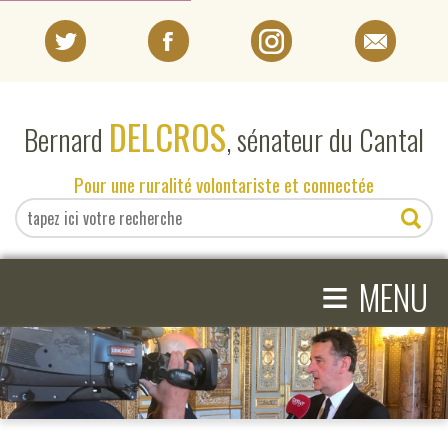
PORTRAIT
DELCROS
Bernard
, sénateur du Cantal
EN DIRECT DU SÉNAT
Pour une ruralité volontariste et connectée
EN DIRECT DU CANTAL
≡
ACTIVITÉS PARLEMENTAIRES
MENU
COMPRENDRE LE SÉNAT