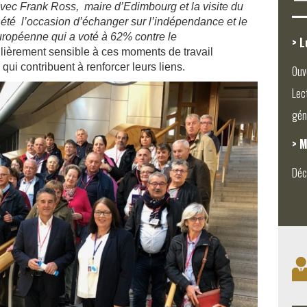
avec Frank Ross, maire d’Edimbourg et la visite du
été l’occasion d’échanger sur l’indé
pendance et le
uropéenne qui a voté à 62% contre le
> L
ulièrement sensible à ces moments de travail
ui contribuent à renforcer leurs liens.
Ouv
Lec
gén
> M
Déc