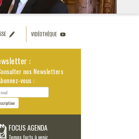
SSE
VIDÉOTHÈQUE
wsletter :
Consulter nos Newsletters
Abonnez-vous :
il
nscription
FOCUS AGENDA
Temps forts à venir