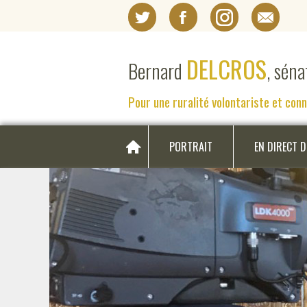
DELCROS
Bernard
, sén
Pour une ruralité volontariste et con
PORTRAIT
EN DIRECT 