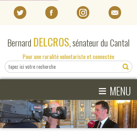
PORTRAIT
DELCROS
Bernard
, sénateur du Cantal
EN DIRECT DU SÉNAT
Pour une ruralité volontariste et connectée
EN DIRECT DU CANTAL
≡
ACTIVITÉS PARLEMENTAIRES
MENU
COMPRENDRE LE SÉNAT