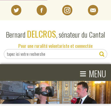
PORTRAIT
DELCROS
Bernard
, sénateur du Cantal
EN DIRECT DU SÉNAT
Pour une ruralité volontariste et connectée
EN DIRECT DU CANTAL
≡
ACTIVITÉS PARLEMENTAIRES
MENU
COMPRENDRE LE SÉNAT