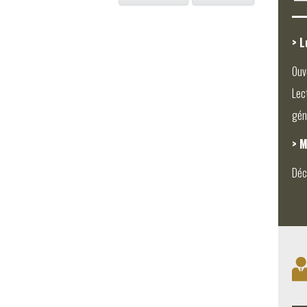
> L
Ouv
Lec
gén
> M
Déc