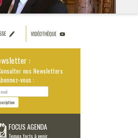
SSE
VIDÉOTHÈQUE
wsletter :
Consulter nos Newsletters
Abonnez-vous :
il
nscription
FOCUS AGENDA
Temps forts à venir