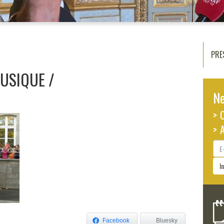
PRE
MUSIQUE
Ne
> 
> 
E-
ma
I
Facebook
Bluesky