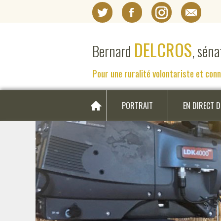
DELCROS
Bernard
, sén
Pour une ruralité volontariste et con
PORTRAIT
EN DIRECT 