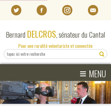
PORTRAIT
DELCROS
Bernard
, sénateur du Cantal
EN DIRECT DU SÉNAT
Pour une ruralité volontariste et connectée
EN DIRECT DU CANTAL
≡
ACTIVITÉS PARLEMENTAIRES
MENU
COMPRENDRE LE SÉNAT