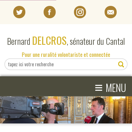
PORTRAIT
DELCROS
Bernard
, sénateur du Cantal
EN DIRECT DU SÉNAT
Pour une ruralité volontariste et connectée
EN DIRECT DU CANTAL
≡
ACTIVITÉS PARLEMENTAIRES
MENU
COMPRENDRE LE SÉNAT