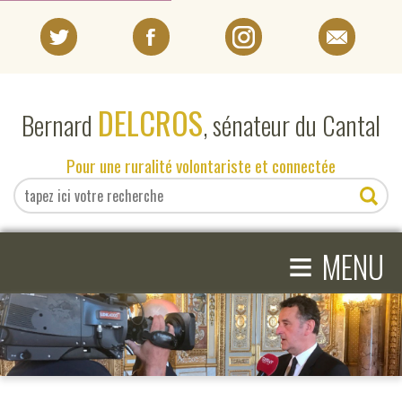
PORTRAIT
DELCROS
Bernard
, sénateur du Cantal
EN DIRECT DU SÉNAT
Pour une ruralité volontariste et connectée
EN DIRECT DU CANTAL
≡
ACTIVITÉS PARLEMENTAIRES
MENU
COMPRENDRE LE SÉNAT