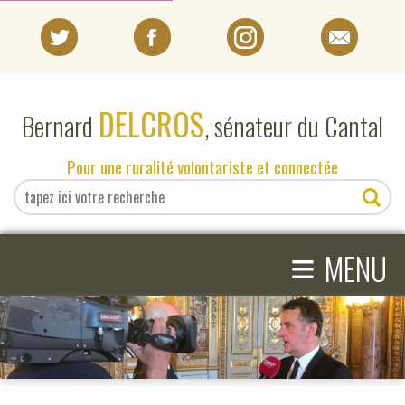
PORTRAIT
DELCROS
Bernard
, sénateur du Cantal
EN DIRECT DU SÉNAT
Pour une ruralité volontariste et connectée
EN DIRECT DU CANTAL
≡
ACTIVITÉS PARLEMENTAIRES
MENU
COMPRENDRE LE SÉNAT