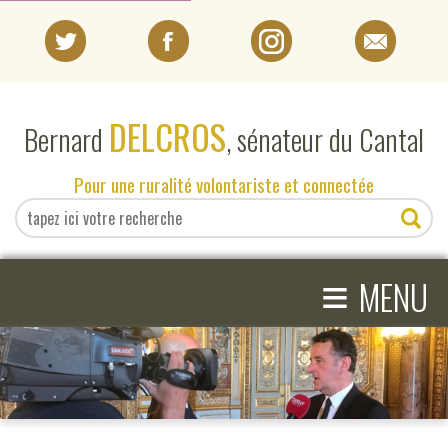
PORTRAIT
DELCROS
Bernard
, sénateur du Cantal
EN DIRECT DU SÉNAT
Pour une ruralité volontariste et connectée
EN DIRECT DU CANTAL
≡
ACTIVITÉS PARLEMENTAIRES
MENU
COMPRENDRE LE SÉNAT