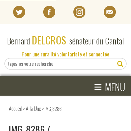
PORTRAIT
DELCROS
Bernard
, sénateur du Cantal
EN DIRECT DU SÉNAT
Pour une ruralité volontariste et connectée
EN DIRECT DU CANTAL
≡
ACTIVITÉS PARLEMENTAIRES
MENU
COMPRENDRE LE SÉNAT
Accueil
A la Une
>
> IMG_8286
IMG_8286