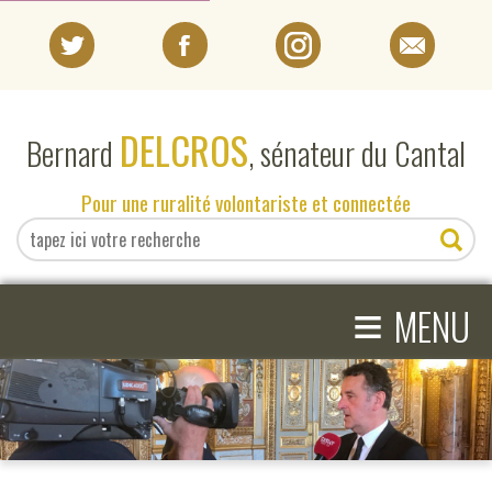
PORTRAIT
DELCROS
Bernard
, sénateur du Cantal
EN DIRECT DU SÉNAT
Pour une ruralité volontariste et connectée
EN DIRECT DU CANTAL
≡
ACTIVITÉS PARLEMENTAIRES
MENU
COMPRENDRE LE SÉNAT