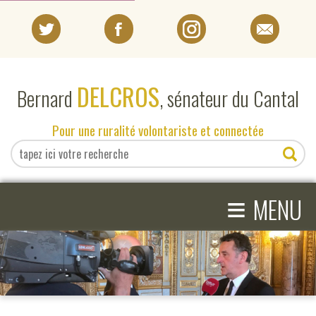
PORTRAIT
DELCROS
Bernard
, sénateur du Cantal
EN DIRECT DU SÉNAT
Pour une ruralité volontariste et connectée
EN DIRECT DU CANTAL
≡
ACTIVITÉS PARLEMENTAIRES
MENU
COMPRENDRE LE SÉNAT