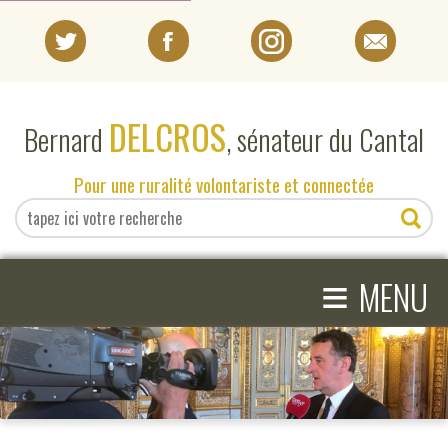
PORTRAIT
DELCROS
Bernard
, sénateur du Cantal
EN DIRECT DU SÉNAT
Pour une ruralité volontariste et connectée
EN DIRECT DU CANTAL
≡
ACTIVITÉS PARLEMENTAIRES
MENU
COMPRENDRE LE SÉNAT